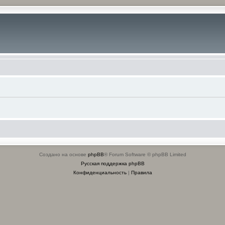
Создано на основе
phpBB
® Forum Software © phpBB Limited
Русская поддержка phpBB
Конфиденциальность
|
Правила