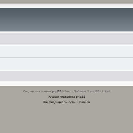
Создано на основе
phpBB
® Forum Software © phpBB Limited
Русская поддержка phpBB
Конфиденциальность
|
Правила