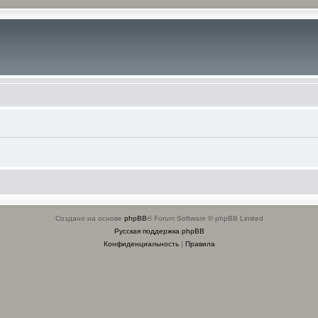
Создано на основе
phpBB
® Forum Software © phpBB Limited
Русская поддержка phpBB
Конфиденциальность
|
Правила