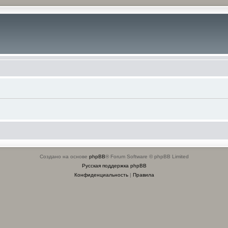
Создано на основе
phpBB
® Forum Software © phpBB Limited
Русская поддержка phpBB
Конфиденциальность
|
Правила