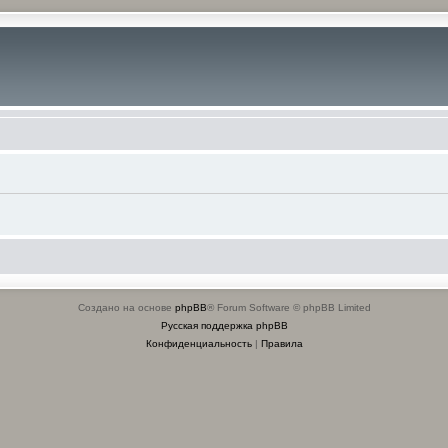
Создано на основе
phpBB
® Forum Software © phpBB Limited
Русская поддержка phpBB
Конфиденциальность
|
Правила