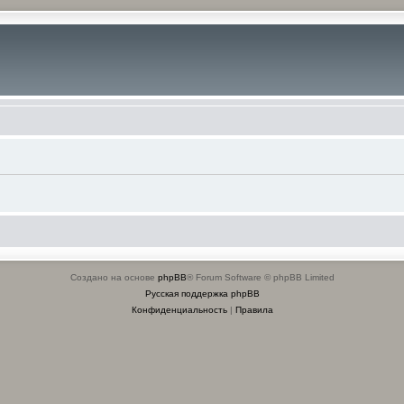
Создано на основе
phpBB
® Forum Software © phpBB Limited
Русская поддержка phpBB
Конфиденциальность
|
Правила