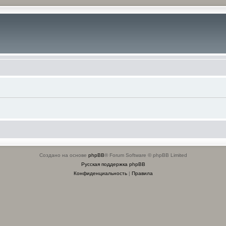
Создано на основе
phpBB
® Forum Software © phpBB Limited
Русская поддержка phpBB
Конфиденциальность
|
Правила