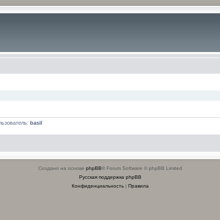
льзователь:
basil
Создано на основе
phpBB
® Forum Software © phpBB Limited
Русская поддержка phpBB
Конфиденциальность
|
Правила