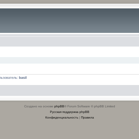
льзователь:
basil
Создано на основе
phpBB
® Forum Software © phpBB Limited
Русская поддержка phpBB
Конфиденциальность
|
Правила