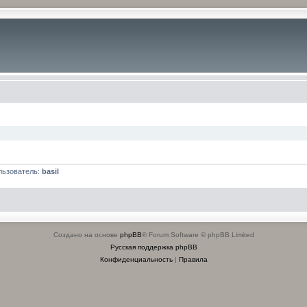
льзователь:
basil
Создано на основе
phpBB
® Forum Software © phpBB Limited
Русская поддержка phpBB
Конфиденциальность
|
Правила