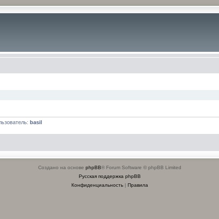
льзователь:
basil
Создано на основе
phpBB
® Forum Software © phpBB Limited
Русская поддержка phpBB
Конфиденциальность
|
Правила