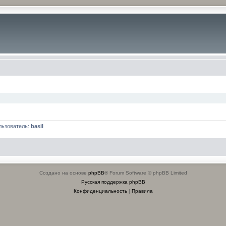
льзователь:
basil
Создано на основе
phpBB
® Forum Software © phpBB Limited
Русская поддержка phpBB
Конфиденциальность
|
Правила