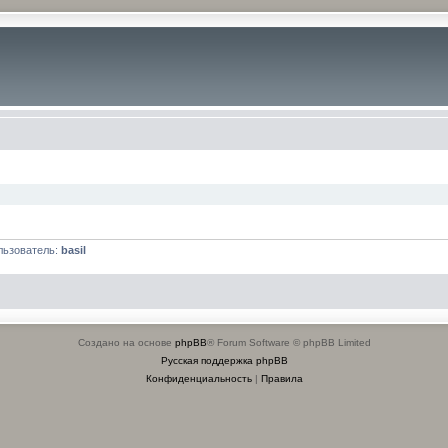
льзователь:
basil
Создано на основе
phpBB
® Forum Software © phpBB Limited
Русская поддержка phpBB
Конфиденциальность
|
Правила