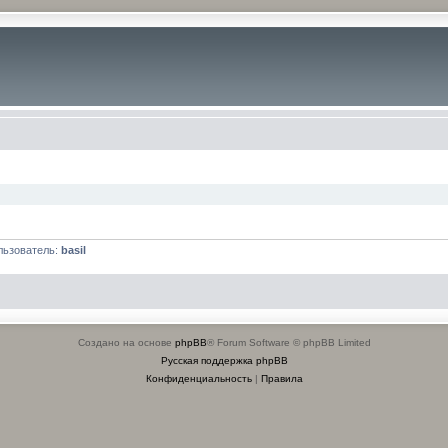
льзователь:
basil
Создано на основе
phpBB
® Forum Software © phpBB Limited
Русская поддержка phpBB
Конфиденциальность
|
Правила