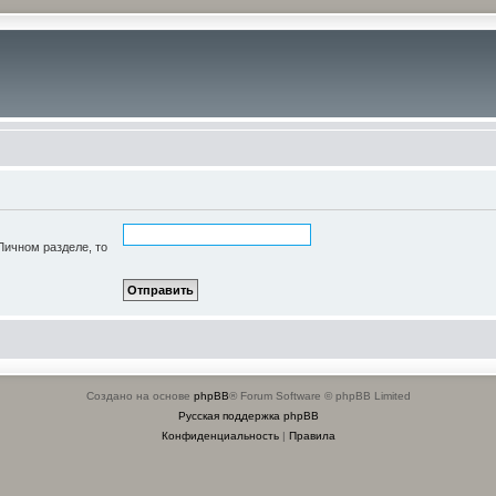
Личном разделе, то
Создано на основе
phpBB
® Forum Software © phpBB Limited
Русская поддержка phpBB
Конфиденциальность
|
Правила