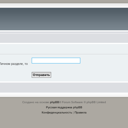
Личном разделе, то
Создано на основе
phpBB
® Forum Software © phpBB Limited
Русская поддержка phpBB
Конфиденциальность
|
Правила